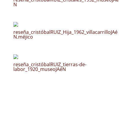
N
reseña_cristóbalRUIZ_Hija_1962_villacarrilloJAé
N.méjico
reseña_cristóbalRUIZ_tierras-de-
labor_1920_museoJAéN