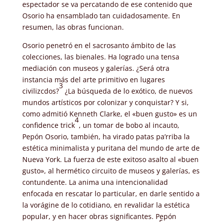
espectador se va percatando de ese contenido que
Osorio ha ensamblado tan cuidadosamente. En
resumen, las obras funcionan.
Osorio penetró en el sacrosanto ámbito de las
colecciones, las bienales. Ha logrado una tensa
mediación con museos y galerías. ¿Será otra
instancia más del arte primitivo en lugares
3
civilizcdos?
¿La búsqueda de lo exótico, de nuevos
mundos artísticos por colonizar y conquistar? Y si,
como admitió Kenneth Clarke, el «buen gusto» es un
4
confidence trick
, un tomar de bobo al incauto,
Pepón Osorio, también, ha virado patas pa’rriba la
estética minimalista y puritana del mundo de arte de
Nueva York. La fuerza de este exitoso asalto al «buen
gusto», al hermético circuito de museos y galerías, es
contundente. La anima una intencionalidad
enfocada en rescatar lo particular, en darle sentido a
la vorágine de lo cotidiano, en revalidar la estética
popular, y en hacer obras significantes. Pepón